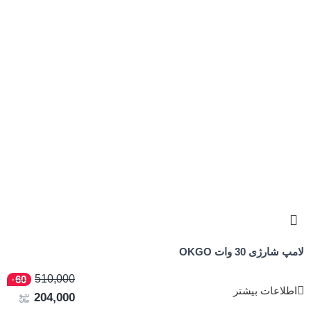
لامپ شارژی 30 وات OKGO
510,000
60
اطلاعات بیشتر
204,000