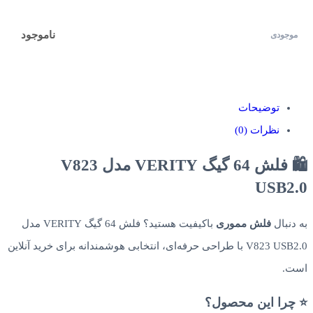
ناموجود
توضیحات
نظرات (0)
🛍️ فلش 64 گیگ VERITY مدل V823
USB2.0
به دنبال
فلش مموری
باکیفیت هستید؟ فلش 64 گیگ VERITY مدل
V823 USB2.0 با طراحی حرفه‌ای، انتخابی هوشمندانه برای خرید آنلاین
است.
⭐ چرا این محصول؟