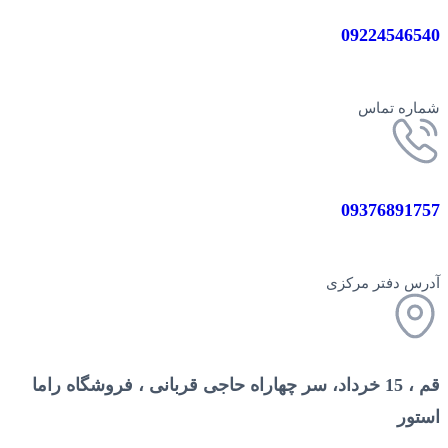
09224546540
شماره تماس
09376891757
آدرس دفتر مرکزی
قم ، 15 خرداد، سر چهاراه حاجی قربانی ، فروشگاه راما
استور