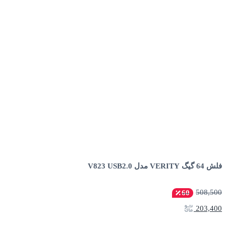
فلش 64 گیگ VERITY مدل V823 USB2.0
508,500
60
203,400