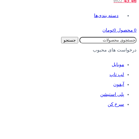
46 45
0922
دسته بندی‌ها
0
محصول
0
تومان
جستجو
درخواست های محبوب
موبایل
لپ تاپ
آیفون
پلی استیشن
سرخ کن