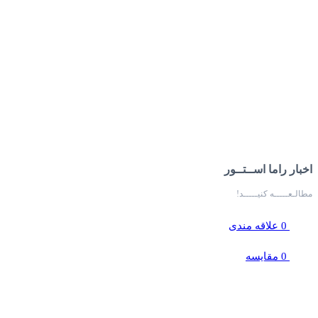
اخبار راما اســتــور
مطالـعـــــه کنیـــــد!
0
علاقه مندی
0
مقایسه