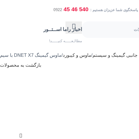
540 46 45
0922
 پاسخگوی شما عزیزان هستیم :
اخبار راما اســتــور
مطالـعـــــه کنیـــــد!
 جانبی گیمینگ و سیستم
ماوس و کیبورد
ماوس گیمینگ DNET X7 با سیم
بازگشت به محصولات