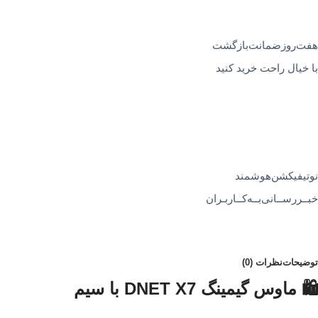
هفت‌روز‌ضمانت‌بازگشت
با خیال راحت خرید کنید
نوتیفیکشن‌هوشمند
خبــررســانی‌بــه‌کــاربـران
توضیحات
نظرات (0)
🛍️ ماوس گیمینگ DNET X7 با سیم