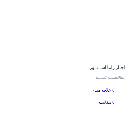
اخبار راما اســتــور
مطالـعـــــه کنیـــــد!
0
علاقه مندی
0
مقایسه