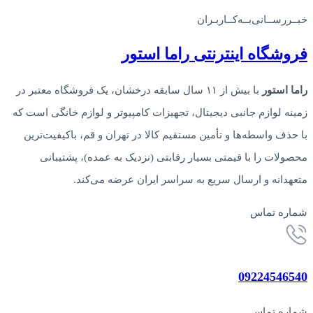
خبــررســانی‌بــه‌کــاربـران
فروشگاه‌ اینترنتی‌ راما استور
راما استور
با بیش از ۱۱ سال سابقه درخشان، یک فروشگاه معتبر در
زمینه لوازم جانبی دیجیتال، تجهیزات کامپیوتر و لوازم خانگی است که
با حذف واسطه‌ها و تأمین مستقیم کالا در تهران و قم، باکیفیت‌ترین
محصولات را با قیمتی بسیار رقابتی (نزدیک به عمده)، پشتیبانی
متعهدانه و ارسال سریع به سراسر ایران عرضه می‌کند.
شماره تماس
09224546540
شماره تماس