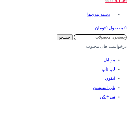
46 45
0922
دسته بندی‌ها
0
محصول
0
تومان
جستجو
درخواست های محبوب
موبایل
لپ تاپ
آیفون
پلی استیشن
سرخ کن