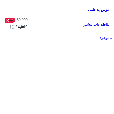
موس پد طبی
60,000
60
اطلاعات بیشتر
24,000
ناموجود