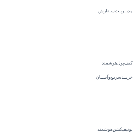
مدیــریـت‌سـفارش
کیف‌پول‌هوشمند
خریــد‌سریـع‌و‌آســان
نوتیفیکشن‌هوشمند