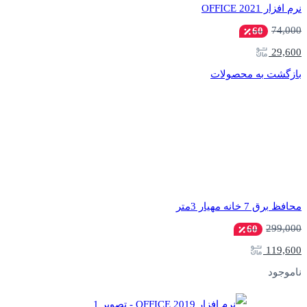
نرم افزار OFFICE 2021
74,000
60
29,600
بازگشت به محصولات
محافظ برق 7 خانه مهیار 3متر
299,000
60
119,600
ناموجود