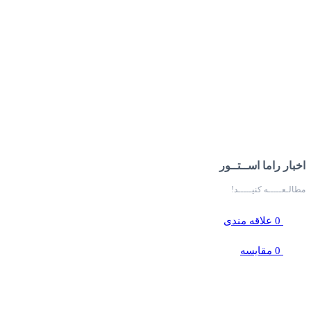
اخبار راما اســتــور
مطالـعـــــه کنیـــــد!
0
علاقه مندی
0
مقایسه