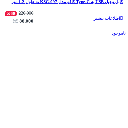
کابل تبدیل USB به Type-C کاکو مدل KSC-097 به طول 1.2 متر
220,000
60
اطلاعات بیشتر
88,000
ناموجود