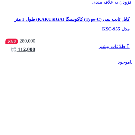
افزودن به علاقه مندی
کابل تایپ سی (Type-C) کاکوسیگا (KAKUSIGA) طول 1 متر
مدل KSC-955
280,000
60
اطلاعات بیشتر
112,000
ناموجود