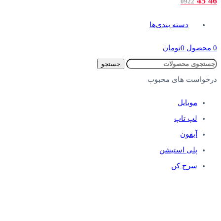
46 45
0922
دسته بندی‌ها
0
محصول
0
تومان
جستجو
درخواست های محبوب
موبایل
لپ تاپ
آیفون
پلی استیشن
سرخ کن