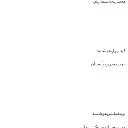
مدیــریـت‌سـفارش
کیف‌پول‌هوشمند
خریــد‌سریـع‌و‌آســان
نوتیفیکشن‌هوشمند
خبــررســانی‌بــه‌کــاربـران