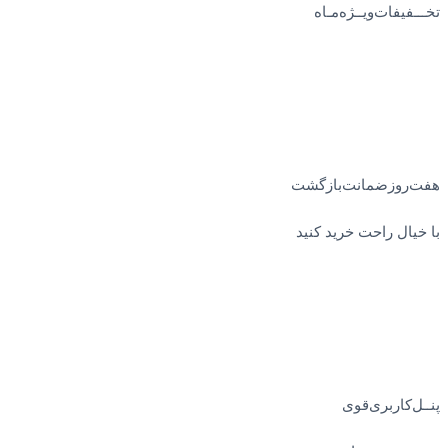
تخـــفیفات‌ویــژه‌مـاه
هفت‌روز‌ضمانت‌بازگشت
با خیال راحت خرید کنید
پنــل‌کاربری‌قوی