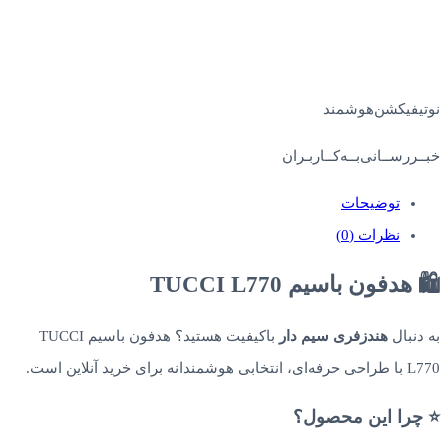
نوتیفیکشن‌هوشمند
خبــررســانی‌بــه‌کــاربـران
توضیحات
نظرات (0)
🛍️ هدفون باسیم TUCCI L770
به دنبال
هندزفری سیم دار
باکیفیت هستید؟ هدفون باسیم TUCCI
L770 با طراحی حرفه‌ای، انتخابی هوشمندانه برای خرید آنلاین است.
⭐ چرا این محصول؟