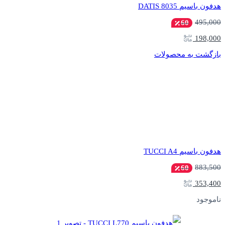
هدفون باسیم DATIS 8035
495,000
60
198,000
بازگشت به محصولات
هدفون باسیم TUCCI A4
883,500
60
353,400
ناموجود