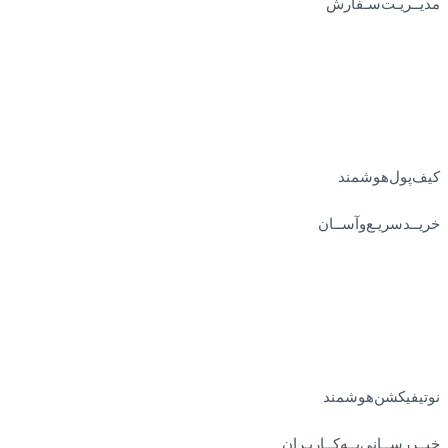
مدیــریـت‌سـفارش
کیف‌پول‌هوشمند
خریــد‌سریـع‌و‌آســان
نوتیفیکشن‌هوشمند
خبــررســانی‌بــه‌کــاربـران