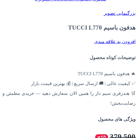
بزرگنمایی تصویر
هدفون باسیم TUCCI L770
افزودن به علاقه مندی
توضیحات کوتاه محصول
🔥 هدفون باسیم TUCCI L770
✅ کیفیت عالی | 🚚 ارسال سریع | 💰 بهترین قیمت بازار
🛒 هندزفری سیم دار را همین الان سفارش دهید — خریدی مطمئن و
رضایت‌بخش!
ویژگی های محصول
379,500
60