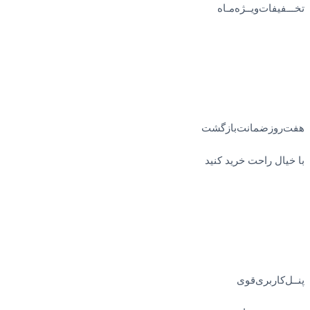
تخـــفیفات‌ویــژه‌مـاه
هفت‌روز‌ضمانت‌بازگشت
با خیال راحت خرید کنید
پنــل‌کاربری‌قوی