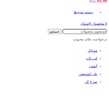
46 45
0922
دسته بندی‌ها
0
محصول
0
تومان
جستجو
درخواست های محبوب
موبایل
لپ تاپ
آیفون
پلی استیشن
سرخ کن