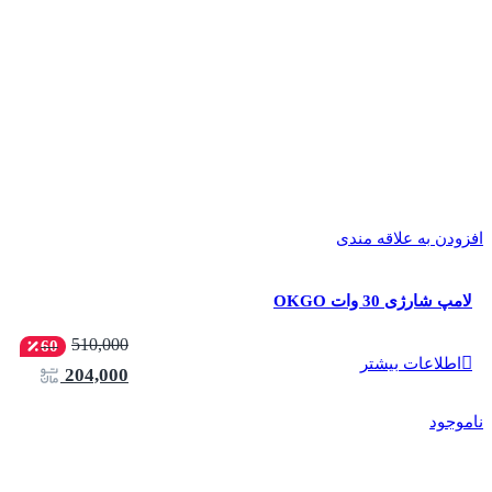
افزودن به علاقه مندی
لامپ شارژی 30 وات OKGO
510,000
60
اطلاعات بیشتر
204,000
ناموجود