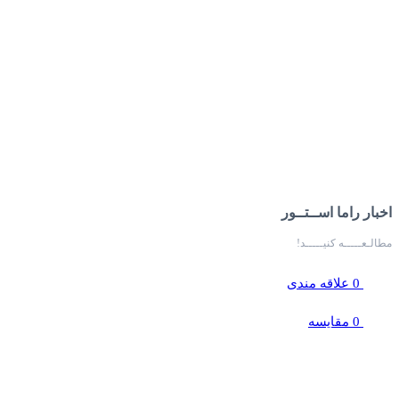
اخبار راما اســتــور
مطالـعـــــه کنیـــــد!
0
علاقه مندی
0
مقایسه