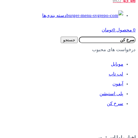
46 45
0922
دسته بندی‌ها
0
محصول
0
تومان
جستجو
درخواست های محبوب
موبایل
لپ تاپ
آیفون
پلی استیشن
سرخ کن
اخبار راما اســتــور