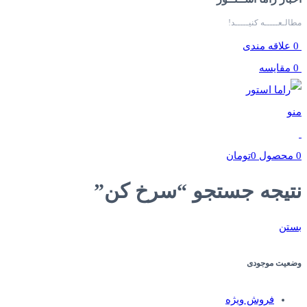
مطالـعـــــه کنیـــــد!
0
علاقه مندی
0
مقایسه
منو
0
محصول
0
تومان
نتیجه جستجو “سرخ کن”
بستن
وضعیت موجودی
فروش ویژه