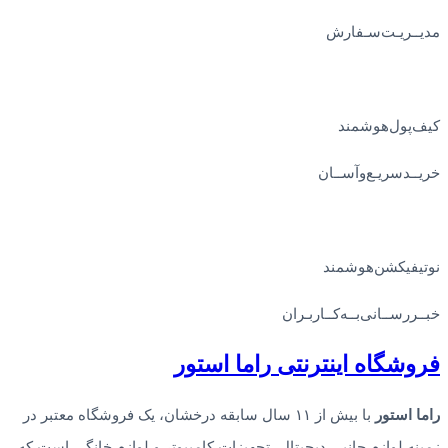
مدیــریـت‌سـفارش
کیف‌پول‌هوشمند
خریــد‌سریـع‌و‌آســان
نوتیفیکشن‌هوشمند
خبــررســانی‌بــه‌کــاربـران
فروشگاه‌ اینترنتی‌ راما استور
راما استور
با بیش از ۱۱ سال سابقه درخشان، یک فروشگاه معتبر در
زمینه لوازم جانبی دیجیتال، تجهیزات کامپیوتر و لوازم خانگی است که