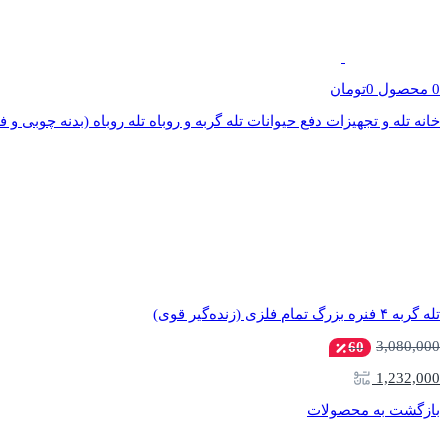
0
محصول
0
تومان
خانه
تله و تجهیزات دفع حیوانات
تله گربه و روباه
تله روباه (بدنه چوبی و 
تله گربه ۴ فنره بزرگ تمام فلزی (زنده‌گیر قوی)
3,080,000
60
1,232,000
بازگشت به محصولات