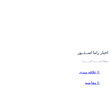
اخبار راما اســتــور
مطالـعـــــه کنیـــــد!
0
علاقه مندی
0
مقایسه