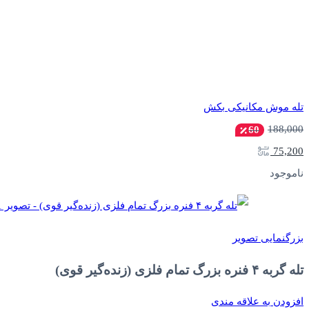
تله موش مکانیکی بکش
188,000
60
75,200
ناموجود
بزرگنمایی تصویر
تله گربه ۴ فنره بزرگ تمام فلزی (زنده‌گیر قوی)
افزودن به علاقه مندی