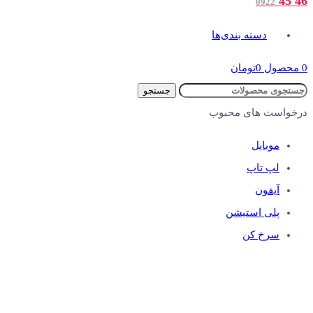
46 45
0922
دسته بندی‌ها
0
محصول
0
تومان
جستجو
درخواست های محبوب
موبایل
لپ تاپ
آیفون
پلی استیشن
سرخ کن