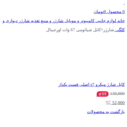
0
محصول
0
تومان
خانه
لوازم جانبی کامپیوتر و موبایل
شارژر و منبع تغذیه
شارژر دیواری و
کلگی
شارژر+کابل شیائومی 67 وات اورجینال
کابل شارژ میکرو s7 اصلی فست پکدار
130,000
60
52,000
بازگشت به محصولات