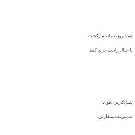
هفت‌روز‌ضمانت‌بازگشت
با خیال راحت خرید کنید
پنــل‌کاربری‌قوی
مدیــریـت‌سـفارش