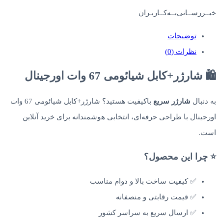
خبــررســانی‌بــه‌کــاربـران
توضیحات
نظرات (0)
🛍️ شارژر+کابل شیائومی 67 وات اورجینال
به دنبال
شارژر سریع
باکیفیت هستید؟ شارژر+کابل شیائومی 67 وات
اورجینال با طراحی حرفه‌ای، انتخابی هوشمندانه برای خرید آنلاین
است.
⭐ چرا این محصول؟
✅ کیفیت ساخت بالا و دوام مناسب
✅ قیمت رقابتی و منصفانه
✅ ارسال سریع به سراسر کشور