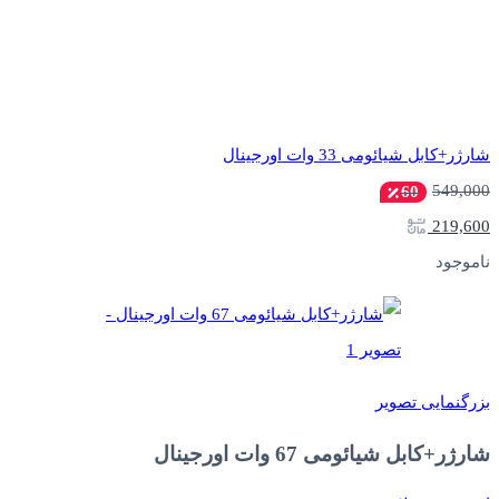
شارژر+کابل شیائومی 33 وات اورجینال
549,000
60
219,600
ناموجود
بزرگنمایی تصویر
شارژر+کابل شیائومی 67 وات اورجینال