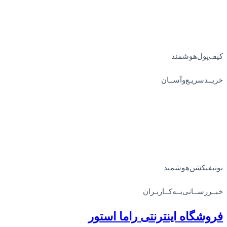
کیف‌پول‌هوشمند
خریــد‌سریـع‌و‌آســان
نوتیفیکشن‌هوشمند
خبــررســانی‌بــه‌کــاربـران
فروشگاه‌ اینترنتی‌ راما استور