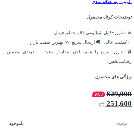
افزودن به علاقه مندی
توضیحات کوتاه محصول
🔥 شارژر+کابل شیائومی 67 وات اورجینال
✅ کیفیت عالی | 🚚 ارسال سریع | 💰 بهترین قیمت بازار
🛒 شارژر سریع را همین الان سفارش دهید — خریدی مطمئن و
رضایت‌بخش!
ویژگی های محصول
629,000
60
251,600
ناموجود