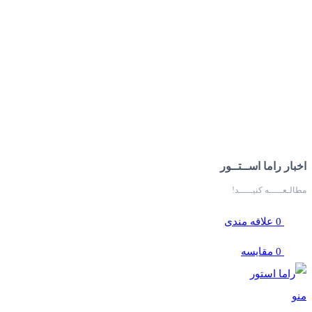
اخبار راما اســتــور
مطالـعـــــه کنیـــــد!
0
علاقه مندی
0
مقایسه
منو