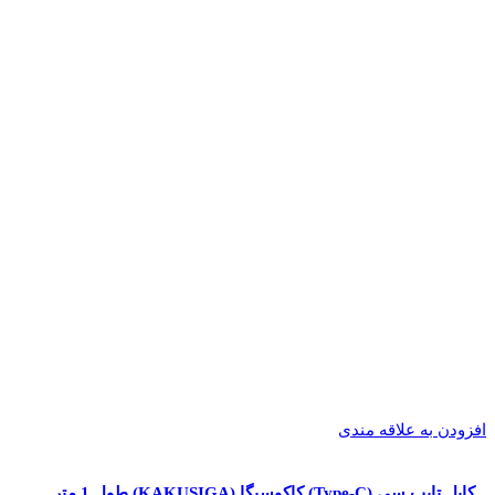
افزودن به علاقه مندی
کابل تایپ سی (Type-C) کاکوسیگا (KAKUSIGA) طول 1 متر