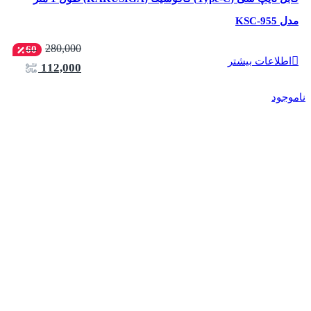
مدل KSC-955
280,000
60
اطلاعات بیشتر
112,000
ناموجود