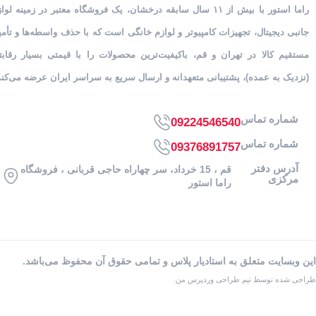
راما استور
با بیش از ۱۱ سال سابقه درخشان، یک فروشگاه معتبر در زمینه لوا
جانبی دیجیتال، تجهیزات کامپیوتر و لوازم خانگی است که با حذف واسطه‌ها و تأم
مستقیم کالا در تهران و قم، باکیفیت‌ترین محصولات را با قیمتی بسیار رقابت
(نزدیک به عمده)، پشتیبانی متعهدانه و ارسال سریع به سراسر ایران عرضه می‌کند
شماره تماس
09224546540
شماره تماس
09376891757
آدرس دفتر
قم ، 15 خرداد، سر چهاراه حاجی قربانی ، فروشگاه
مرکزی
راما استور
اين وبسايت متعلق به استادیار پلاس و تمامی حقوق آن محفوظ می‌باشد.
طراحی شده توسط تیم طراحی وردپرس من.