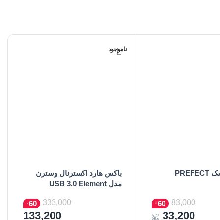
ناموجود
PREF
باکس هارد اکسترنال وسترن
مدل USB 3.0 Element
یشتر
اطلاعات بیشتر
333,000
83,000
60
60
133,200
33,200