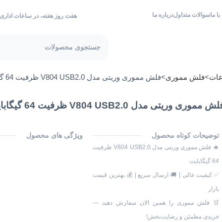
ا ما
سوالات متداول
درباره ما
هفت روز هفته، در ساعات اداری
عات
فلش مموری
فلش مموری وریتی مدل V804 USB2.0 ظرفیت 64 گیگابایت
ش مموری وریتی مدل V804 USB2.0 ظرفیت 64 گیگابایت
توضیحات کوتاه محصول
ویژگی های محصول
🔥 فلش مموری وریتی مدل V804 USB2.0 ظرفیت
64 گیگابایت
✅ کیفیت عالی | 🚚 ارسال سریع | 💰 بهترین قیمت
بازار
🛒 فلش مموری را همین الان سفارش دهید —
خریدی مطمئن و رضایت‌بخش!