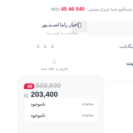
540 46 45
0922
 پاسخگوی شما عزیزان هستیم :
اخبار راما اســتــور
مطالـعـــــه کنیـــــد!
افزودن به علاقه مندی
508,500
60
203,400
ناموجود
ناموجود