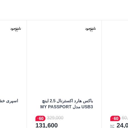
ناموجود
ناموجود
باکس هارد اکسترنال 2.5 اینچ
اسپری خشک ECT
USB3 مدل MY PASSPORT
اطلاعات ب
Ultra
اطلاعات بیشتر
329,000
60
60
60
131,600
24,