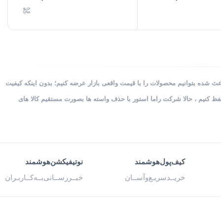
 شده بتوانیم محصولات را با قیمت واقعی بازار عرضه کنیم؛ بدون اینکه کیفیت
ظ کنیم ، حالا شرکت راما استور با حذف واسته ها بصورت مستقیم کالا های
کیف‌پول‌هوشمند
نوتیفیکشن‌هوشمند
خریــد‌سریـع‌و‌آســان
خبــررســانی‌بــه‌کــاربـران