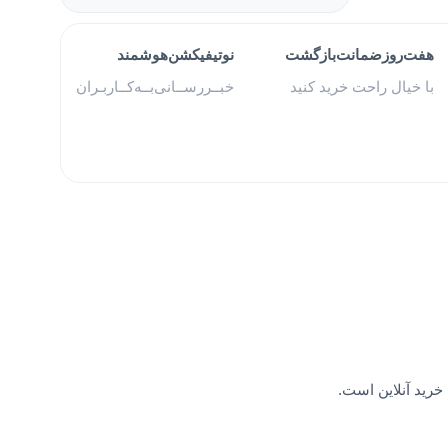
هفت‌روز‌ضمانت‌بازگشت
نوتیفیکشن‌هوشمند
با خیال راحت خرید کنید
خبــررســانی‌بــه‌کــاربـران