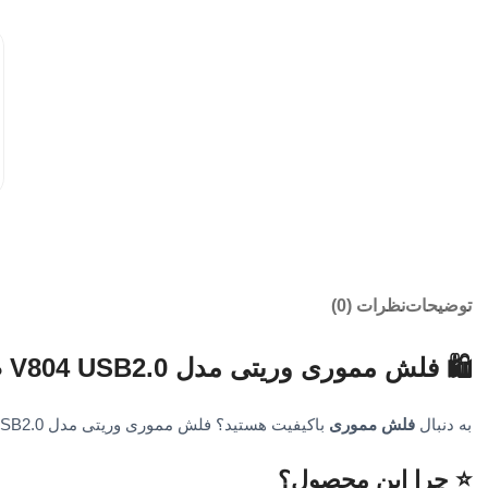
توضیحات
نظرات (0)
🛍️ فلش مموری وریتی مدل V804 USB2.0 ظرفیت 64 گیگابایت
به دنبال
فلش مموری
باکیفیت هستید؟ فلش مموری وریتی مدل V804 USB2.0 ظرفیت 64 گیگابایت با طراحی حرفه‌ای، انتخابی هوشمندانه برای خرید آنلاین است.
⭐ چرا این محصول؟